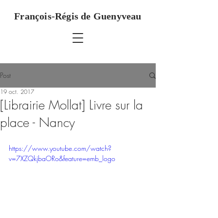
François-Régis de Guenyveau
Post
19 oct. 2017
[Librairie Mollat] Livre sur la
place - Nancy
https://www.youtube.com/watch?
v=7XZQkjbaORo&feature=emb_logo