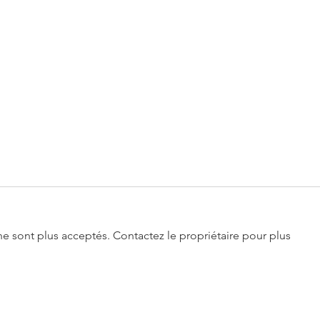
e sont plus acceptés. Contactez le propriétaire pour plus
[L'Express] FR de Guenyveau -
[Actu
Quand l’IA promet l’empathie
Simul
dans un monde redevenu