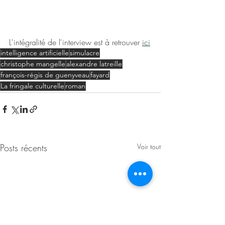
L'intégralité de l'interview est à retrouver 
ici
intelligence artificielle
simulacre
christophe mangelle
alexandre latreille
françois-régis de guenyveau
fayard
La fringale culturelle
roman
Posts récents
Voir tout